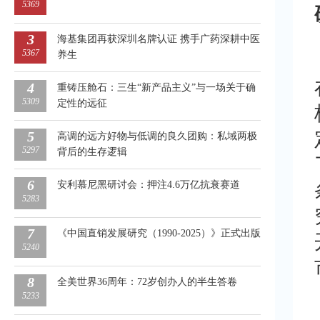
5369
3
海基集团再获深圳名牌认证 携手广药深耕中医
5367
养生
4
重铸压舱石：三生“新产品主义”与一场关于确
5309
定性的远征
5
高调的远方好物与低调的良久团购：私域两极
5297
背后的生存逻辑
6
安利慕尼黑研讨会：押注4.6万亿抗衰赛道
5283
7
《中国直销发展研究（1990-2025）》正式出版
5240
8
全美世界36周年：72岁创办人的半生答卷
5233