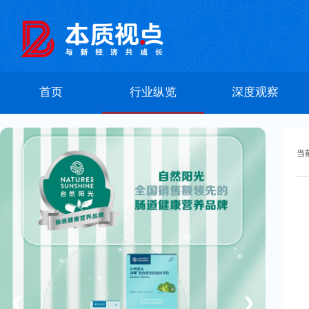
首页
行业纵览
深度观察
当
❮
❯