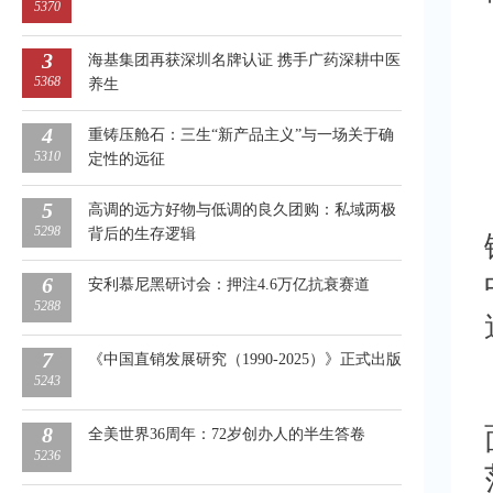
5370
3
海基集团再获深圳名牌认证 携手广药深耕中医
5368
养生
4
重铸压舱石：三生“新产品主义”与一场关于确
5310
定性的远征
5
高调的远方好物与低调的良久团购：私域两极
5298
背后的生存逻辑
6
安利慕尼黑研讨会：押注4.6万亿抗衰赛道
5288
7
《中国直销发展研究（1990-2025）》正式出版
5243
8
全美世界36周年：72岁创办人的半生答卷
5236