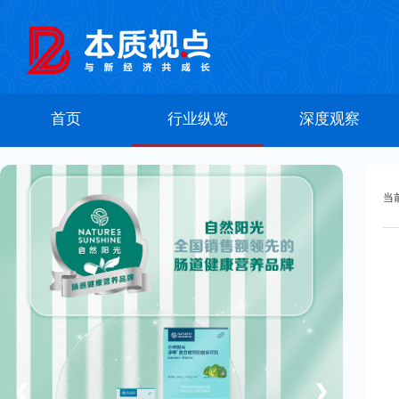
首页
行业纵览
深度观察
当
❮
❯