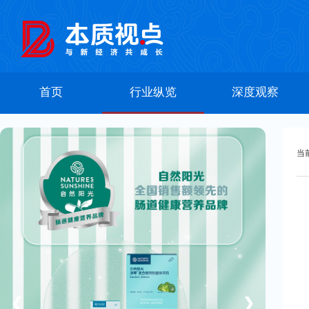
首页
行业纵览
深度观察
当
❮
❯