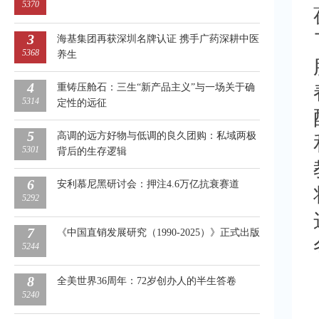
5370
3
海基集团再获深圳名牌认证 携手广药深耕中医
5368
养生
4
重铸压舱石：三生“新产品主义”与一场关于确
5314
定性的远征
5
高调的远方好物与低调的良久团购：私域两极
5301
背后的生存逻辑
6
安利慕尼黑研讨会：押注4.6万亿抗衰赛道
5292
7
《中国直销发展研究（1990-2025）》正式出版
5244
8
全美世界36周年：72岁创办人的半生答卷
5240